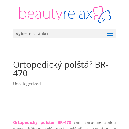
Vyberte stránku
Ortopedický polštář BR-
470
Uncategorized
Ortopedický polštář BR-470
vám zaručuje stálou
oporu během celé noci. Polštář je vytvořen ze