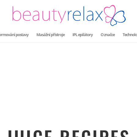
 formování postavy
Masážní přístroje
IPL epilátory
O značce
Technolo
JUICE RECIPES