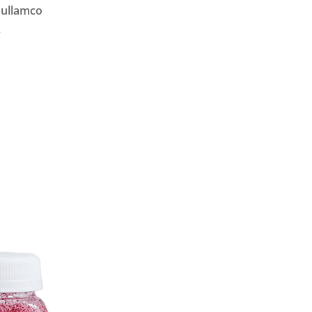
 ullamco
x