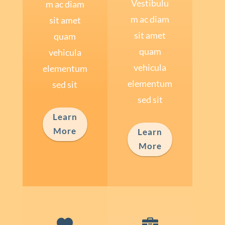
Vestibulu
m ac diam
m ac diam
sit amet
sit amet
quam
quam
vehicula
vehicula
elementum
elementum
sed sit
sed sit
Learn
More
Learn
More

