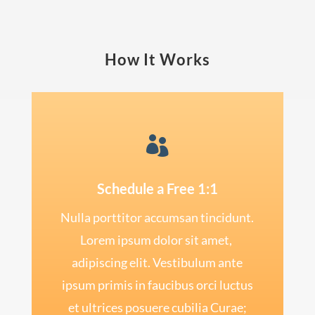
How It Works

Schedule a Free 1:1
Nulla porttitor accumsan tincidunt.
Lorem ipsum dolor sit amet,
adipiscing elit. Vestibulum ante
ipsum primis in faucibus orci luctus
et ultrices posuere cubilia Curae;