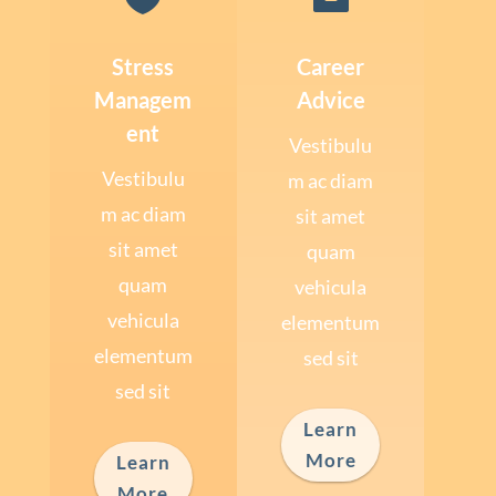
Stress
Career
Managem
Advice
ent
Vestibulu
Vestibulu
m ac diam
m ac diam
sit amet
sit amet
quam
quam
vehicula
vehicula
elementum
elementum
sed sit
sed sit
Learn
More
Learn
More