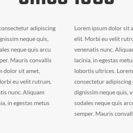
consectetur adipiscing
Lorem ipsum dolor sit 
ignissim neque quis,
elit. Morbi eu velit rut
ales neque quis arcu
venenatis nunc. Aliqua
per. Mauris convallis
lacinia, in egestas met
m dolor sit amet,
lobortis ultrices. Lore
Morbi eu velit rutrum,
consectetur adipiscing e
tis nunc. Aliquam
dignissim neque quis, 
ia, in egestas metus
sodales neque quis arcu
semper. Mauris convall