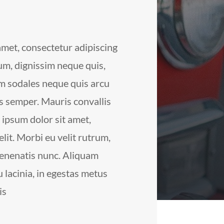
amet, consectetur adipiscing
rum, dignissim neque quis,
m sodales neque quis arcu
us semper. Mauris convallis
m ipsum dolor sit amet,
lit. Morbi eu velit rutrum,
venenatis nunc. Aliquam
 lacinia, in egestas metus
is