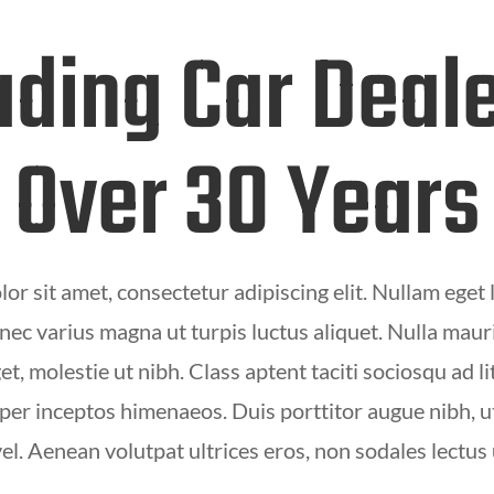
ading Car Deale
Over 30 Years
r sit amet, consectetur adipiscing elit. Nullam eget l
onec varius magna ut turpis luctus aliquet. Nulla maur
 molestie ut nibh. Class aptent taciti sociosqu ad l
per inceptos himenaeos. Duis porttitor augue nibh, u
el. Aenean volutpat ultrices eros, non sodales lectus u