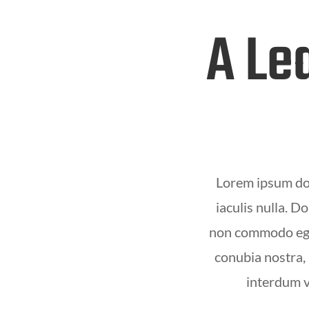
A Le
Lorem ipsum dolo
iaculis nulla. D
non commodo eget,
conubia nostra, 
interdum v