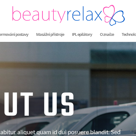
 formování postavy
Masážní přístroje
IPL epilátory
O značce
Technolo
UT US
abitur aliquet quam id dui posuere blandit. Sed