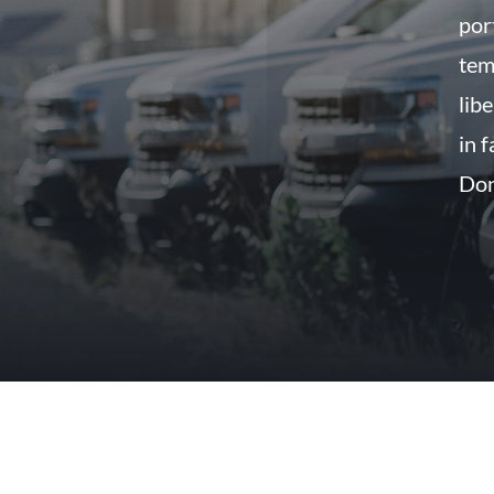
por
tem
lib
in 
Don