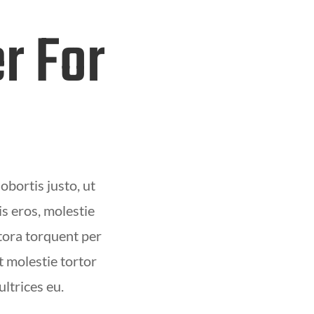
r For
obortis justo, ut
is eros, molestie
itora torquent per
t molestie tortor
ltrices eu.