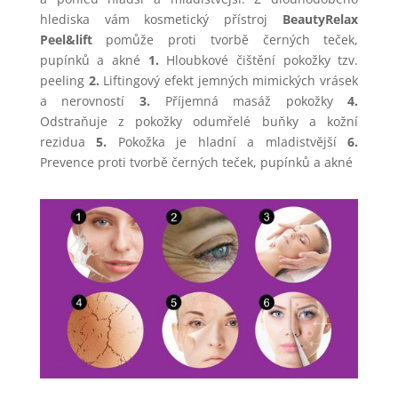
hlediska vám kosmetický přístroj
BeautyRelax
Peel&lift
pomůže proti tvorbě černých teček,
pupínků a akné
1.
Hloubkové čištění pokožky tzv.
peeling
2.
Liftingový efekt jemných mimických vrásek
a nerovností
3.
Příjemná masáž pokožky
4.
Odstraňuje z pokožky odumřelé buňky a kožní
rezidua
5.
Pokožka je hladní a mladistvější
6.
Prevence proti tvorbě černých teček, pupínků a akné