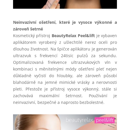
Neinvazivní ošetření, které je vysoce výkonné a
zároveň šetrné
Kosmetický přístroj
BeautyRelax Peel&lift
je vybaven
aplikátorem vyrobený z ušlechtilé nerez oceli pro
dlouhou životnost. Na špičce aplikátoru je generován
ultrazvuk s frekvencí 24tisíc pulzů za sekundu.
Optimalizovaná frekvence ultrazvukových vln v
kombinaci s měnitelnými módy ošetření pleť nejen
důkladně vyčistí do hloubky, ale zároveň působí
blahodárně na jemné mimické vrásky a nerovnosti
pleti. Přestože je přístroj vysoce výkonný, stále si
zachovává maximální šetrnost. Používání je
neinvazivní, bezpečné a naprosto bezbolestné.