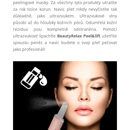
peelingové masky. Za všechny tyto produkty utratíte
za rok tisíce korun. Navíc pleť nikdy nevyčistíte tak
důkladně, jako ultrazvukem. Ultrazvukové vlny
působí až do hloubky kožních pórů. Odumřelá kožní
rezidua jsou kompletně odstraněna. Pomocí
ultrazvukové špachtle
BeautyRelax Peel&lift
ušetříte
spoustu peněz a navíc budete o svoji pleť pečovat
jako profesionál!