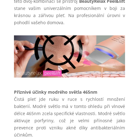
této dvoj-kombinaci se přístroj
BeautyRelax Peel&lift
stane vašim univerzálním pomocníkem v boji za
krásnou a zářivou pleť. Na profesionální úrovni v
pohodlí vašeho domova.
Příznivé účinky modrého světla 465nm
Čistá pleť jde ruku v ruce s rychlostí množení
bakterií. Modré světlo má v tomto ohledu při vlnové
délce 465nm zcela specifické vlastnosti. Modré světlo
aktivuje porfyriny, což je velmi přínosné jako
prevence proti vzniku akné díky antibakteriálním
účinkům.