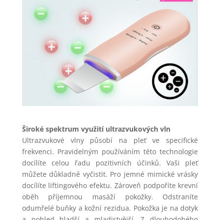
Široké spektrum využití ultrazvukových vln
Ultrazvukové vlny působí na pleť ve specifické
frekvenci. Pravidelným používáním této technologie
docílíte celou řadu pozitivních účinků. Vaši pleť
můžete důkladně vyčistit. Pro jemné mimické vrásky
docílíte liftingového efektu. Zároveň podpoříte krevní
oběh příjemnou masáží pokožky. Odstraníte
odumřelé buňky a kožní rezidua. Pokožka je na dotyk
a pohled hladší a mladistvější. Z dlouhodobého