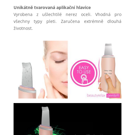
Unikátně tvarovaná aplikační hlavice
Vyrobena z ušlechtilé nerez oceli. Vhodná pro
všechny typy pleti. Zaručena extrémně dlouhá
životnost.