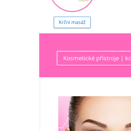
Krční masáž
Kosmetické přístroje | k