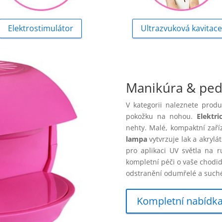
Elektrostimulátor
Ultrazvuková kavitace
Manikúra & ped
V kategorii naleznete prod
pokožku na nohou.
Elektri
nehty. Malé, kompaktní zař
lampa
vytvrzuje lak a akrylá
pro aplikaci UV světla na 
kompletní péči o vaše chodid
odstranění odumřelé a suché 
Kompletní nabídk