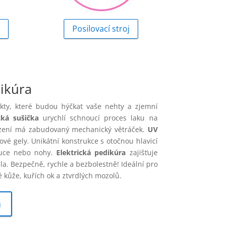
Posilovací stroj
ikúra
ukty, které budou hýčkat vaše nehty a zjemní
cká sušička
urychlí schnoucí proces laku na
ízení má zabudovaný mechanický větráček.
UV
tové gely. Unikátní konstrukce s otočnou hlavicí
ruce nebo nohy.
Elektrická pedikúra
zajišťuje
la. Bezpečně, rychle a bezbolestně! Ideální pro
kůže, kuřích ok a ztvrdlých mozolů.
a