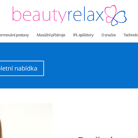
 formování postavy
Masážní přístroje
IPL epilátory
O značce
Technolo
letní nabídka