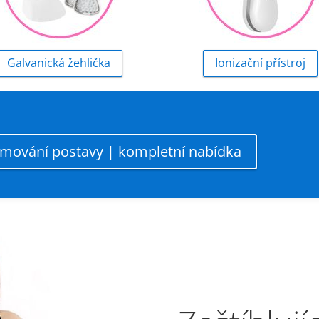
Galvanická žehlička
Ionizační přístroj
ormování postavy | kompletní nabídka