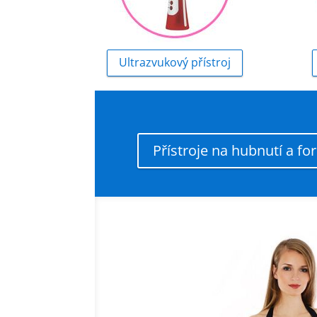
Ultrazvukový přístroj
Přístroje na hubnutí a f