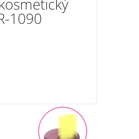
ý pleťový
ROLLER
 BR-1120