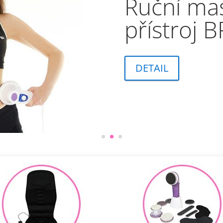
Akupresu
BR-180
DETAIL