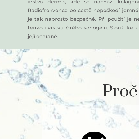
vrstvu dermis, kde se nachází kolagenn
Radiofrekvence po cestě nepoškodí jemné k
je tak naprosto bezpečné. Při použití je 
tenkou vrstvu čirého sonogelu. Slouží ke zl
její ochraně.
Proč 