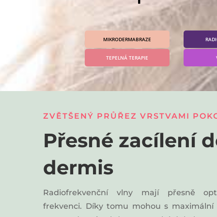
MIKRODERMABRAZE
RAD
TEPELNÁ TERAPIE
ZVĚTŠENÝ PRŮŘEZ VRSTVAMI POK
Přesné zacílení d
dermis
Radiofrekvenční vlny mají přesně op
frekvenci. Díky tomu mohou s maximální e