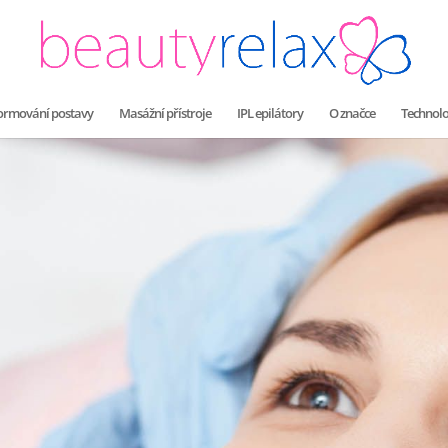
 formování postavy
Masážní přístroje
IPL epilátory
O značce
Technolo