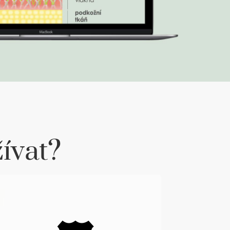
žívat?