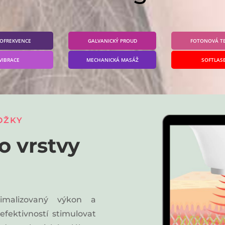
IOFREKVENCE
GALVANICKÝ PROUD
FOTONOVÁ TE
VIBRACE
MECHANICKÁ MASÁŽ
SOFTLAS
OŽKY
o vrstvy
timalizovaný výkon a
fektivností stimulovat