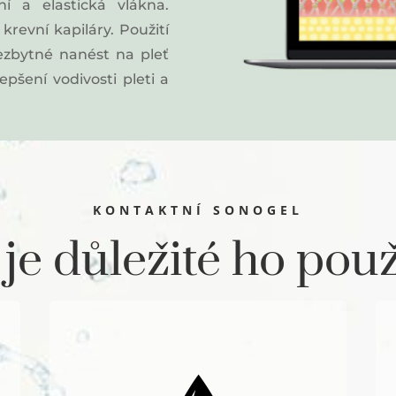
í a elastická vlákna.
revní kapiláry. Použití
nezbytné nanést na pleť
epšení vodivosti pleti a
KONTAKTNÍ SONOGEL
je důležité ho pou