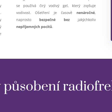
y
se používá čirý vodivý gel, který zvyšuje
.
vodivost. Ošetření je časově
nenáročné
,
y
naprosto
bezpečné
bez
jakýchkoliv
ý
nepříjemných pocitů
.
e
 působení radiofr