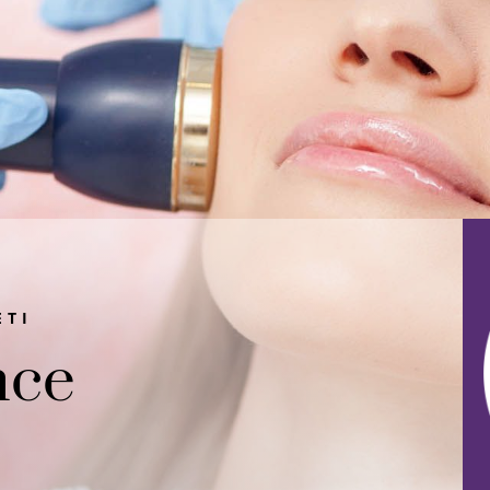
ETI
nce