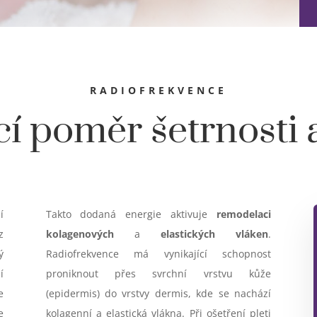
RADIOFREKVENCE
cí poměr šetrnosti
í
Takto dodaná energie aktivuje
remodelaci
z
kolagenových
a
elastických vláken
.
ý
Radiofrekvence má vynikající schopnost
í
proniknout přes svrchní vrstvu kůže
e
(epidermis) do vrstvy dermis, kde se nachází
e
kolagenní a elastická vlákna. Při ošetření pleti