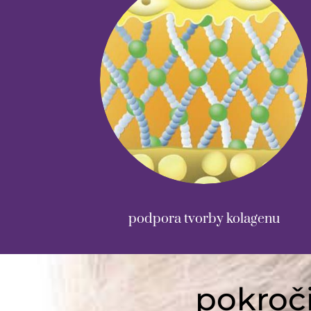
podpora tvorby kolagenu
pokroči