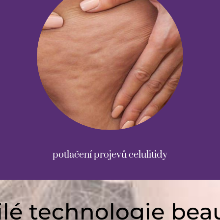
potlačení projevů celulitidy
lé technologie bea